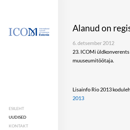
Alanud on regi
6. detsember 2012
23. ICOMi üldkonverents t
muuseumitöötaja.
Lisainfo Rio 2013 koduleh
2013
ESILEHT
UUDISED
KONTAKT