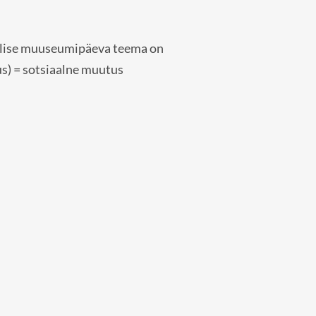
lise muuseumipäeva teema on
s) = sotsiaalne muutus