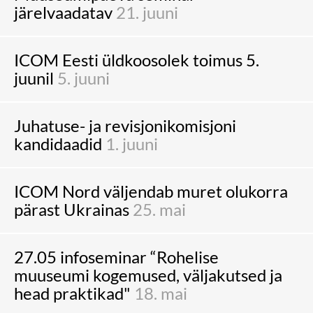
järelvaadatav
21. juuni
ICOM Eesti üldkoosolek toimus 5.
juunil
5. juuni
Juhatuse- ja revisjonikomisjoni
kandidaadid
1. juuni
ICOM Nord väljendab muret olukorra
pärast Ukrainas
25. mai
27.05 infoseminar “Rohelise
muuseumi kogemused, väljakutsed ja
head praktikad"
18. mai