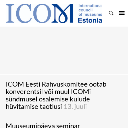
ICOM Eesti Rahvuskomitee ootab
konverentsil või muul ICOMi
sündmusel osalemise kulude
hüvitamise taotlusi
13. juuli
Muuseumipäeva seminar