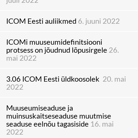
ICOM Eesti auliikmed
6. juuni 2022
ICOMi muuseumidefinitsiooni
protsess on jõudnud lõpusirgele
26.
mai 2022
3.06 ICOM Eesti üldkoosolek
20. mai
2022
Muuseumiseaduse ja
muinsuskaitseseaduse muutmise
seaduse eelnõu tagasiside
16. mai
2022