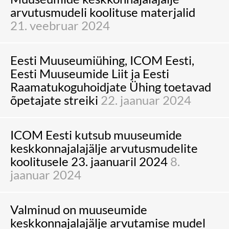
arvutusmudeli koolituse materjalid
21. veebruar 2024
Eesti Muuseumiühing, ICOM Eesti,
Eesti Muuseumide Liit ja Eesti
Raamatukoguhoidjate Ühing toetavad
õpetajate streiki
22. jaanuar 2024
ICOM Eesti kutsub muuseumide
keskkonnajalajälje arvutusmudelite
koolitusele 23. jaanuaril 2024
8.
jaanuar 2024
Valminud on muuseumide
keskkonnajalajälje arvutamise mudel