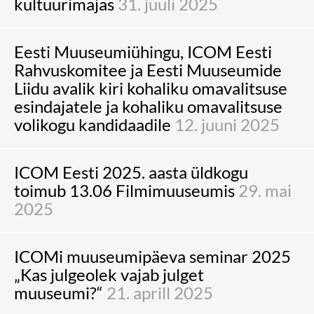
kultuurimajas
31. juuli 2025
Eesti Muuseumiühingu, ICOM Eesti
Rahvuskomitee ja Eesti Muuseumide
Liidu avalik kiri kohaliku omavalitsuse
esindajatele ja kohaliku omavalitsuse
volikogu kandidaadile
12. juuni 2025
ICOM Eesti 2025. aasta üldkogu
toimub 13.06 Filmimuuseumis
29. mai
2025
ICOMi muuseumipäeva seminar 2025
„Kas julgeolek vajab julget
muuseumi?“
21. aprill 2025