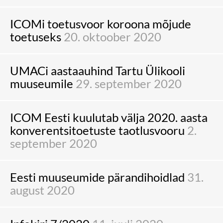
ICOMi toetusvoor koroona mõjude
toetuseks
20. oktoober 2020
UMACi aastaauhind Tartu Ülikooli
muuseumile
29. september 2020
ICOM Eesti kuulutab välja 2020. aasta
konverentsitoetuste taotlusvooru
2.
september 2020
Eesti muuseumide pärandihoidlad
31.
august 2020