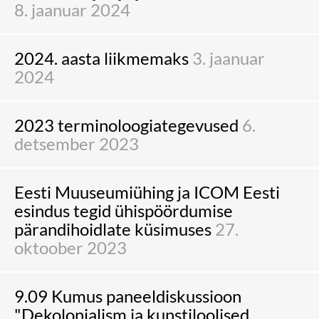
8. jaanuar 2024
2024. aasta liikmemaks
3. jaanuar
2024
2023 terminoloogiategevused
6.
detsember 2023
Eesti Muuseumiühing ja ICOM Eesti
esindus tegid ühispöördumise
pärandihoidlate küsimuses
27.
oktoober 2023
9.09 Kumus paneeldiskussioon
"Dekolonialism ja kunstiloolised