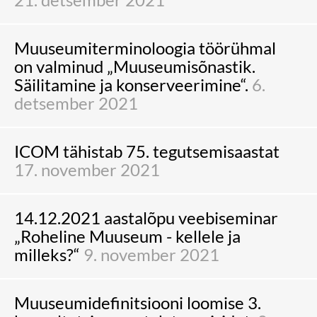
Muuseumiterminoloogia töörühmal
on valminud „Muuseumisõnastik.
Säilitamine ja konserveerimine“.
6.
detsember 2021
ICOM tähistab 75. tegutsemisaastat
17. november 2021
14.12.2021 aastalõpu veebiseminar
„Roheline Muuseum - kellele ja
milleks?“
9. november 2021
Muuseumidefinitsiooni loomise 3.