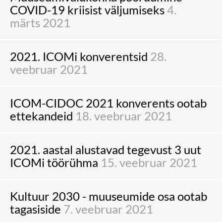
COVID-19 kriisist väljumiseks
4.
märts 2021
2021. ICOMi konverentsid
28.
veebruar 2021
ICOM-CIDOC 2021 konverents ootab
ettekandeid
18. veebruar 2021
2021. aastal alustavad tegevust 3 uut
ICOMi töörühma
15. veebruar 2021
Kultuur 2030 - muuseumide osa ootab
tagasiside
7. veebruar 2021