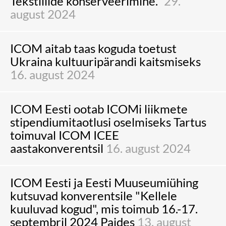
Tekstiilide konserveerimine."
29.
august 2024
ICOM aitab taas koguda toetust
Ukraina kultuuripärandi kaitsmiseks
16. august 2024
ICOM Eesti ootab ICOMi liikmete
stipendiumitaotlusi oselmiseks Tartus
toimuval ICOM ICEE
aastakonverentsil
16. august 2024
ICOM Eesti ja Eesti Muuseumiühing
kutsuvad konverentsile "Kellele
kuuluvad kogud", mis toimub 16.-17.
septembril 2024 Paides
13. august