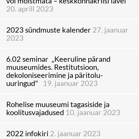
või mõistmata – keskkonnakriisi lävel“
20. aprill 2023
2023 sündmuste kalender
27. jaanuar
2023
6.02 seminar „Keeruline pärand
muuseumides. Restitutsioon,
dekoloniseerimine ja päritolu-
uuringud"
19. jaanuar 2023
Rohelise muuseumi tagasiside ja
koolitusvajadused
10. jaanuar 2023
2022 infokiri
2. jaanuar 2023