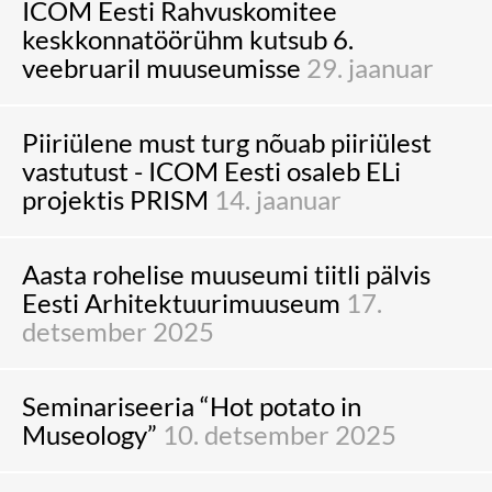
ICOM Eesti Rahvuskomitee
keskkonnatöörühm kutsub 6.
veebruaril muuseumisse
29. jaanuar
Piiriülene must turg nõuab piiriülest
vastutust - ICOM Eesti osaleb ELi
projektis PRISM
14. jaanuar
Aasta rohelise muuseumi tiitli pälvis
Eesti Arhitektuurimuuseum
17.
detsember 2025
Seminariseeria “Hot potato in
Museology”
10. detsember 2025