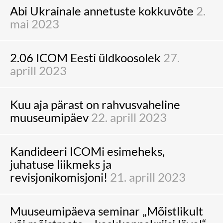
Abi Ukrainale annetuste kokkuvõte
2.
mai 2023
2.06 ICOM Eesti üldkoosolek
27.
aprill 2023
Kuu aja pärast on rahvusvaheline
muuseumipäev
22. aprill 2023
Kandideeri ICOMi esimeheks,
juhatuse liikmeks ja
revisjonikomisjoni!
21. aprill 2023
Muuseumipäeva seminar „Mõistlikult