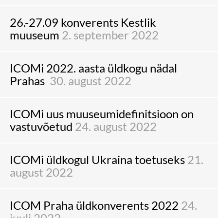
26.-27.09 konverents Kestlik
muuseum
2. september 2022
ICOMi 2022. aasta üldkogu nädal
Prahas
30. august 2022
ICOMi uus muuseumidefinitsioon on
vastuvõetud
24. august 2022
ICOMi üldkogul Ukraina toetuseks
21.
august 2022
ICOM Praha üldkonverents 2022
24.
juuli 2022