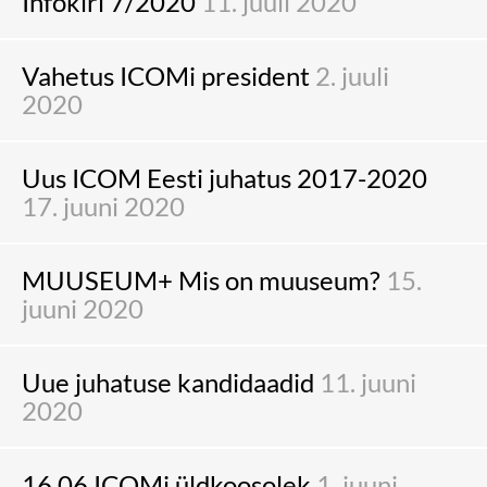
Infokiri 7/2020
11. juuli 2020
Vahetus ICOMi president
2. juuli
2020
Uus ICOM Eesti juhatus 2017-2020
17. juuni 2020
MUUSEUM+ Mis on muuseum?
15.
juuni 2020
Uue juhatuse kandidaadid
11. juuni
2020
16.06 ICOMi üldkoosolek
1. juuni