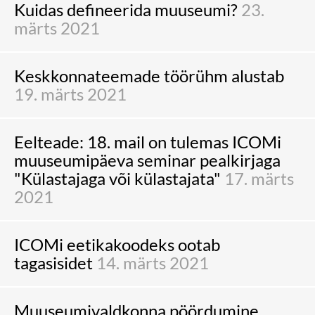
Kuidas defineerida muuseumi?
23.
märts 2021
Keskkonnateemade töörühm alustab
19. märts 2021
Eelteade: 18. mail on tulemas ICOMi
muuseumipäeva seminar pealkirjaga
"Külastajaga või külastajata"
17. märts
2021
ICOMi eetikakoodeks ootab
tagasisidet
14. märts 2021
Muuseumivaldkonna pöördumine