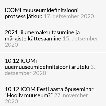
ICOMi muuseumidefinitsiooni
protsess jätkub
17. detsember 2020
2021 liikmemaksu tasumine ja
märgiste kättesaamine
15. detsember
2020
10.12 ICOMi
uuemuuseumidefinitsiooni arutelu
3.
detsember 2020
10.12 ICOM Eesti aastalõpuseminar
“Hooliv muuseum?”
27. november
2020