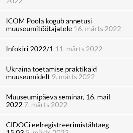
2022
ICOM Poola kogub annetusi
muuseumitöötajatele
16. märts 2022
Infokiri 2022/1
11. märts 2022
Ukraina toetamise praktikaid
muuseumidelt
9. märts 2022
Muuseumipäeva seminar, 16. mail
2022
7. märts 2022
CIDOCi eelregistreerimistähtaeg
15.03
5. märts 2022