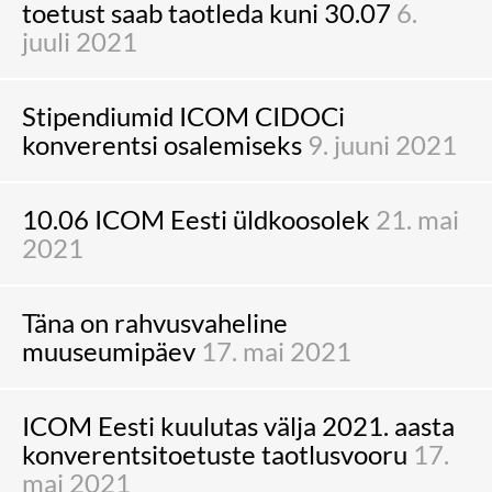
toetust saab taotleda kuni 30.07
6.
juuli 2021
Stipendiumid ICOM CIDOCi
konverentsi osalemiseks
9. juuni 2021
10.06 ICOM Eesti üldkoosolek
21. mai
2021
Täna on rahvusvaheline
muuseumipäev
17. mai 2021
ICOM Eesti kuulutas välja 2021. aasta
konverentsitoetuste taotlusvooru
17.
mai 2021