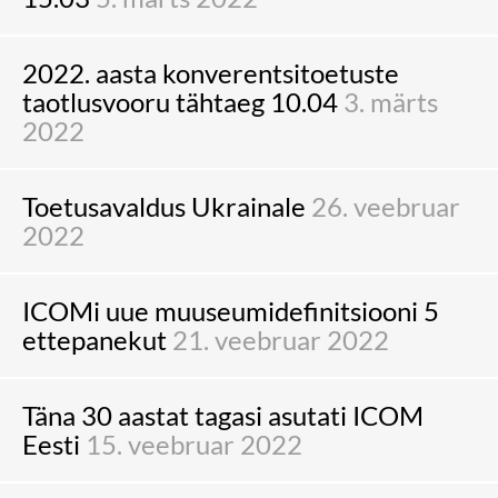
2022. aasta konverentsitoetuste
taotlusvooru tähtaeg 10.04
3. märts
2022
Toetusavaldus Ukrainale
26. veebruar
2022
ICOMi uue muuseumidefinitsiooni 5
ettepanekut
21. veebruar 2022
Täna 30 aastat tagasi asutati ICOM
Eesti
15. veebruar 2022