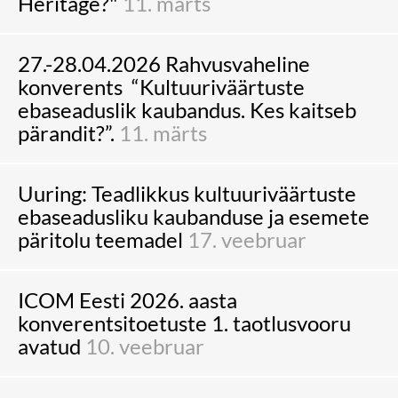
Heritage?"
11. märts
27.-28.04.2026 Rahvusvaheline
konverents “Kultuuriväärtuste
ebaseaduslik kaubandus. Kes kaitseb
pärandit?”.
11. märts
Uuring: Teadlikkus kultuuriväärtuste
ebaseadusliku kaubanduse ja esemete
päritolu teemadel
17. veebruar
ICOM Eesti 2026. aasta
konverentsitoetuste 1. taotlusvooru
avatud
10. veebruar