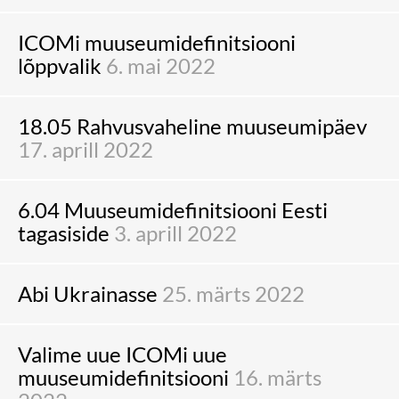
ICOMi muuseumidefinitsiooni
lõppvalik
6. mai 2022
18.05 Rahvusvaheline muuseumipäev
17. aprill 2022
6.04 Muuseumidefinitsiooni Eesti
tagasiside
3. aprill 2022
Abi Ukrainasse
25. märts 2022
Valime uue ICOMi uue
muuseumidefinitsiooni
16. märts