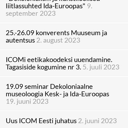
liitlassuhted Ida-Euroopas"
9.
september 2023
25.-26.09 konverents Muuseum ja
autentsus
2. august 2023
ICOMi eetikakoodeksi uuendamine.
Tagasiside kogumine nr 3.
5. juuli 2023
19.09 seminar Dekoloniaalne
museoloogia Kesk- ja Ida-Euroopas
19. juuni 2023
Uus ICOM Eesti juhatus
2. juuni 2023