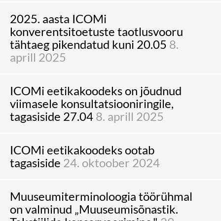
2025. aasta ICOMi
konverentsitoetuste taotlusvooru
tähtaeg pikendatud kuni 20.05
8.
aprill 2025
ICOMi eetikakoodeks on jõudnud
viimasele konsultatsiooniringile,
tagasiside 27.04
8. aprill 2025
ICOMi eetikakoodeks ootab
tagasiside
24. oktoober 2024
Muuseumiterminoloogia töörühmal
on valminud „Muuseumisõnastik.