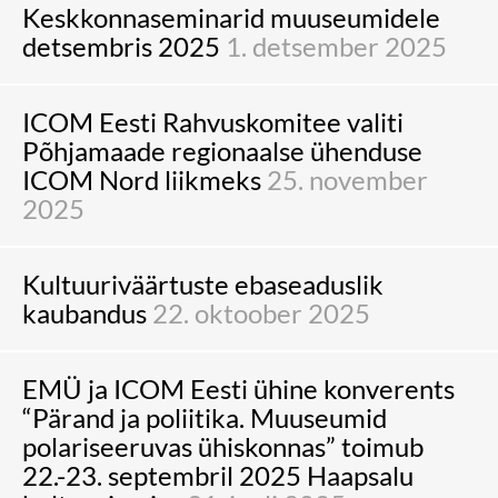
Keskkonnaseminarid muuseumidele
detsembris 2025
1. detsember 2025
ICOM Eesti Rahvuskomitee valiti
Põhjamaade regionaalse ühenduse
ICOM Nord liikmeks
25. november
2025
Kultuuriväärtuste ebaseaduslik
kaubandus
22. oktoober 2025
EMÜ ja ICOM Eesti ühine konverents
“Pärand ja poliitika. Muuseumid
polariseeruvas ühiskonnas” toimub
22.-23. septembril 2025 Haapsalu