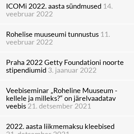
ICOMi 2022. aasta sündmused
14.
veebruar 2022
Rohelise muuseumi tunnustus
11.
veebruar 2022
Praha 2022 Getty Foundationi noorte
stipendiumid
3. jaanuar 2022
Veebiseminar „Roheline Muuseum -
kellele ja milleks?“ on järelvaadatav
veebis
21. detsember 2021
2022. aasta liikmemaksu kleebised
21. detsember 2021