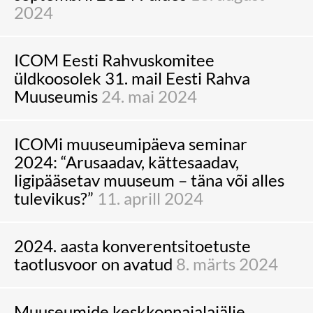
2024
ICOM Eesti Rahvuskomitee
üldkoosolek 31. mail Eesti Rahva
Muuseumis
24. mai 2024
ICOMi muuseumipäeva seminar
2024: “Arusaadav, kättesaadav,
ligipääsetav muuseum – täna või alles
tulevikus?”
11. aprill 2024
2024. aasta konverentsitoetuste
taotlusvoor on avatud
8. märts 2024
Muuseumide keskkonnajalajälje