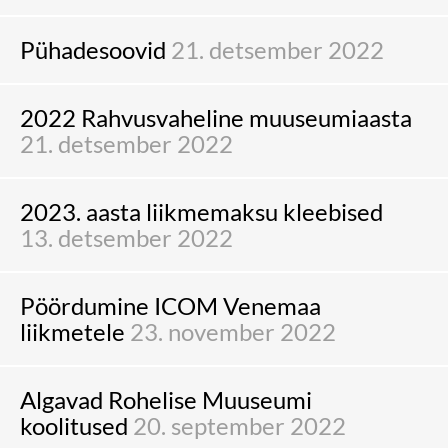
Pühadesoovid
21. detsember 2022
2022 Rahvusvaheline muuseumiaasta
21. detsember 2022
2023. aasta liikmemaksu kleebised
13. detsember 2022
Pöördumine ICOM Venemaa
liikmetele
23. november 2022
Algavad Rohelise Muuseumi
koolitused
20. september 2022