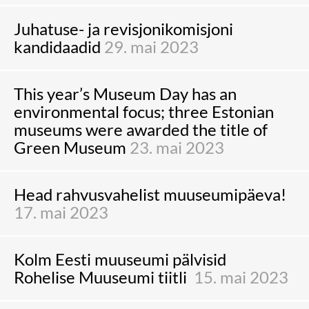
Juhatuse- ja revisjonikomisjoni
kandidaadid
29. mai 2023
This year’s Museum Day has an
environmental focus; three Estonian
museums were awarded the title of
Green Museum
23. mai 2023
Head rahvusvahelist muuseumipäeva!
17. mai 2023
Kolm Eesti muuseumi pälvisid
Rohelise Muuseumi tiitli
15. mai 2023