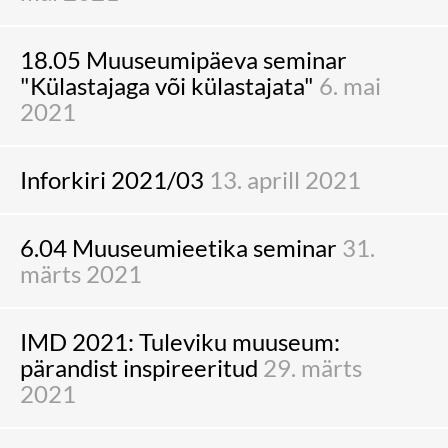
18.05 Muuseumipäeva seminar
"Külastajaga või külastajata"
6. mai
2021
Inforkiri 2021/03
13. aprill 2021
6.04 Muuseumieetika seminar
31.
märts 2021
IMD 2021: Tuleviku muuseum:
pärandist inspireeritud
29. märts
2021