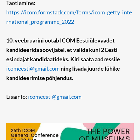
Taotlemine:
https://icom.formstack.com/forms/icom_getty_inte
rnational_programme_2022
10. veebruarini ootab ICOM Eesti ülevaadet
kandideerida soovijatel
,
et valida kuni 2 Eesti
esindajat kandidaatideks. Kiri saata aadressile
icomeesti@gmail.com
ning lisada juurde lühike
kandideerimise põhjendus.
Lisainfo:
icomeesti@gmail.com