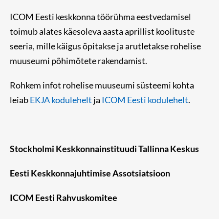
ICOM Eesti keskkonna töörühma eestvedamisel
toimub alates käesoleva aasta aprillist koolituste
seeria, mille käigus õpitakse ja arutletakse rohelise
muuseumi põhimõtete rakendamist.
Rohkem infot rohelise muuseumi süsteemi kohta
leiab
EKJA kodulehelt
ja
ICOM Eesti kodulehelt
.
Stockholmi Keskkonnainstituudi Tallinna Keskus
Eesti Keskkonnajuhtimise Assotsiatsioon
ICOM Eesti Rahvuskomitee