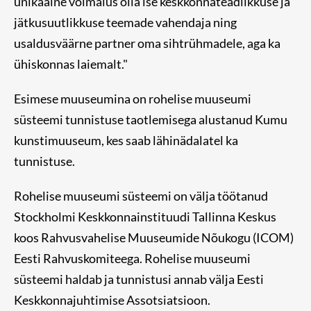
unikaalne võimalus olla ise keskkonnateadlikkuse ja
jätkusuutlikkuse teemade vahendaja ning
usaldusväärne partner oma sihtrühmadele, aga ka
ühiskonnas laiemalt."
Esimese muuseumina on rohelise muuseumi
süsteemi tunnistuse taotlemisega alustanud Kumu
kunstimuuseum, kes saab lähinädalatel ka
tunnistuse.
Rohelise muuseumi süsteemi on välja töötanud
Stockholmi Keskkonnainstituudi Tallinna Keskus
koos Rahvusvahelise Muuseumide Nõukogu (ICOM)
Eesti Rahvuskomiteega. Rohelise muuseumi
süsteemi haldab ja tunnistusi annab välja Eesti
Keskkonnajuhtimise Assotsiatsioon.