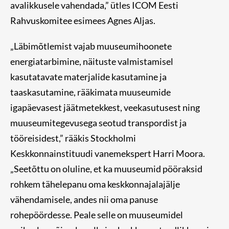
avalikkusele vahendada,” ütles ICOM Eesti
Rahvuskomitee esimees Agnes Aljas.
„Läbimõtlemist vajab muuseumihoonete
energiatarbimine, näituste valmistamisel
kasutatavate materjalide kasutamine ja
taaskasutamine, rääkimata muuseumide
igapäevasest jäätmetekkest, veekasutusest ning
muuseumitegevusega seotud transpordist ja
tööreisidest,” rääkis Stockholmi
Keskkonnainstituudi vanemekspert Harri Moora.
„Seetõttu on oluline, et ka muuseumid pööraksid
rohkem tähelepanu oma keskkonnajalajälje
vähendamisele, andes nii oma panuse
rohepöördesse. Peale selle on muuseumidel