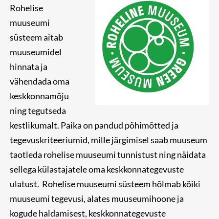
Rohelise
muuseumi
süsteem aitab
muuseumidel
hinnata ja
vähendada oma
keskkonnamõju
ning tegutseda
kestlikumalt.
Paika on pandud põhimõtted ja
tegevuskriteeriumid, mille järgimisel saab muuseum
taotleda rohelise muuseumi tunnistust ning näidata
sellega külastajatele oma keskkonnategevuste
ulatust.
Rohelise muuseumi süsteem hõlmab kõiki
muuseumi tegevusi, alates muuseumihoone ja
kogude haldamisest, keskkonnategevuste