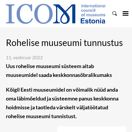
Rohelise muuseumi tunnustus
11. veebruar 2022
Uus rohelise muuseumi süsteem aitab
muuseumidel saada keskkonnasõbralikumaks
Kõigil Eesti muuseumidel on võimalik nüüd anda
oma läbimõeldud ja süsteemne panus keskkonna
hoidmisse ja taotleda värskelt väljatöötatud
rohelise muuseumi tunnistust.