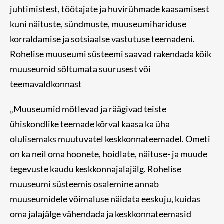
juhtimistest, töötajate ja huvirühmade kaasamisest
kuni näituste, sündmuste, muuseumihariduse
korraldamise ja s
otsiaalse vastutuse teemadeni.
Rohelise muuseumi süsteemi saavad rakendada kõik
muuseumid sõltumata suurusest või
teemavaldkonnast
„Muuseumid mõtlevad ja räägivad teiste
ühiskondlike teemade kõrval kaasa ka üha
olulisemaks muutuvatel keskkonnateemadel.
Ometi
on ka neil oma hoonete, hoidlate, näituse- ja muude
tegevuste kaudu keskkonnajalajälg.
Rohelise
muuseumi süsteemis osalemine annab
muus
eumidele võimaluse näidata eeskuju, kuidas
oma jalajälge vähendada ja keskkonnateemasid