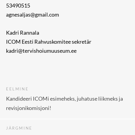
53490515
agnesaljas@gmail.com
Kadri Rannala
ICOM Eesti Rahvuskomitee sekretär
kadri@tervishoiumuuseum.ee
EELMINE
Kandideeri ICOMi esimeheks, juhatuse liikmeks ja
revisjonikomisjoni!
JÄRGMINE