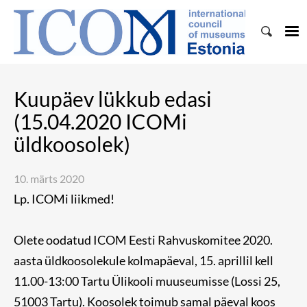
Kuupäev lükkub edasi
(15.04.2020 ICOMi
üldkoosolek)
10. märts 2020
Lp. ICOMi liikmed!
Olete oodatud ICOM Eesti Rahvuskomitee 2020.
aasta üldkoosolekule kolmapäeval, 15. aprillil kell
11.00-13:00 Tartu Ülikooli muuseumisse (Lossi 25,
51003 Tartu). Koosolek toimub samal päeval koos