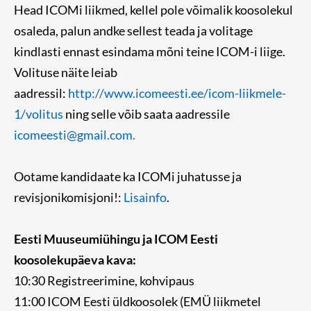
Head ICOMi liikmed, kellel pole võimalik koosolekul
osaleda, palun andke sellest teada ja volitage
kindlasti ennast esindama mõni teine ICOM-i liige.
Volituse näite leiab
aadressil:
http://www.icomeesti.ee/icom-liikmele-
1/volitus
ning selle võib saata aadressile
icomeesti@gmail.com.
Ootame kandidaate ka ICOMi juhatusse ja
revisjonikomisjoni!:
Lisainfo
.
Eesti Muuseumiühingu ja ICOM Eesti
koosolekupäeva kava:
10:30 Registreerimine, kohvipaus
11:00 ICOM Eesti üldkoosolek (EMÜ liikmetel