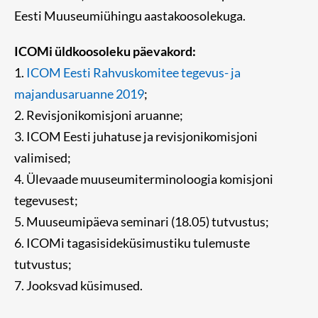
Eesti Muuseumiühingu aastakoosolekuga.
ICOMi üldkoosoleku päevakord:
1.
ICOM Eesti Rahvuskomitee tegevus- ja
majandusaruanne 2019
;
2. Revisjonikomisjoni aruanne;
3. ICOM Eesti juhatuse ja revisjonikomisjoni
valimised;
4. Ülevaade muuseumiterminoloogia komisjoni
tegevusest;
5. Muuseumipäeva seminari (18.05) tutvustus;
6. ICOMi tagasisideküsimustiku tulemuste
tutvustus;
7. Jooksvad küsimused.