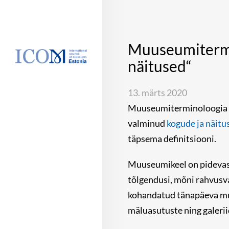
Muuseumitermi
näitused“
13. märts 2020
Muuseumiterminoloogia tö
valminud
kogude ja näitu
täpsema definitsiooni.
Muuseumikeel on pidevas a
tõlgendusi, mõni rahvusv
kohandatud tänapäeva mus
mäluasutuste ning galerii