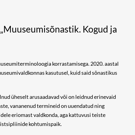
„Muuseumisõnastik. Kogud ja
uuseumiterminoloogia korrastamisega. 2020. aastal
muuseumivaldkonnas kasutusel, kuid said sõnastikus
lnud üheselt arusaadavad või on leidnud erinevaid
vaste, vananenud termineid on uuendatud ning
le eriomast valdkonda, aga kattuvusi teiste
istsipliinide kohtumispaik.