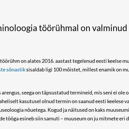
noloogia töörühmal on valminud 
örühm on alates 2016. aastast tegelenud eesti keelse m
ste sõnastik
sisaldab ligi 100 mõistet, millest enamik on 
rengus, seega on täpsustatud termineid, mis seni ei ole o
aheliselt kasutusel olnud termin on saanud eesti keelese 
eoloogia nõuetega. Kogud ja näitused on kaks muuseumide
de tööga esineb siin samuti – muuseum on ju mitmete eri d