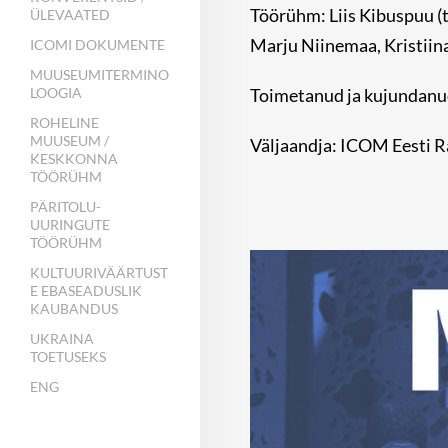
Töörühm: Liis Kibuspuu (t
ÜLEVAATED
Marju Niinemaa, Kristiina
ICOMI DOKUMENTE
MUUSEUMITERMINO
Toimetanud ja kujundanud
LOOGIA
ROHELINE
MUUSEUM /
Väljaandja: ICOM Eesti 
KESKKONNA
TÖÖRÜHM
PÄRITOLU-
UURINGUTE
TÖÖRÜHM
KULTUURIVÄÄRTUST
E EBASEADUSLIK
KAUBANDUS
UKRAINA
TOETUSEKS
ENG