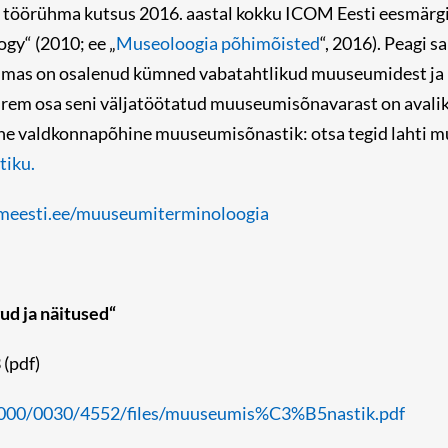
örühma kutsus 2016. aastal kokku ICOM Eesti eesmärgiga
gy“ (2010; ee „
Museoloogia põhimõisted
“, 2016). Peagi 
mas on osalenud kümned vabatahtlikud muuseumidest ja ül
em osa seni väljatöötatud muuseumisõnavarast on avali
ine valdkonnapõhine muuseumisõnastik: otsa tegid lahti m
tiku.
meesti.ee/muuseumiterminoloogia
d ja näitused“
(pdf)
0000/0030/4552/files/muuseumis%C3%B5nastik.pdf