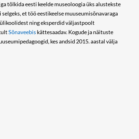
 tõlkida eesti keelde museoloogia üks alustekste
sai selgeks, et töö eestikeelse muuseumisõnavaraga
ikoolidest ning eksperdid väljastpoolt
kult
Sõnaveebis
kättesaadav. Kogude ja näituste
uuseumipedagoogid, kes andsid 2015. aastal välja