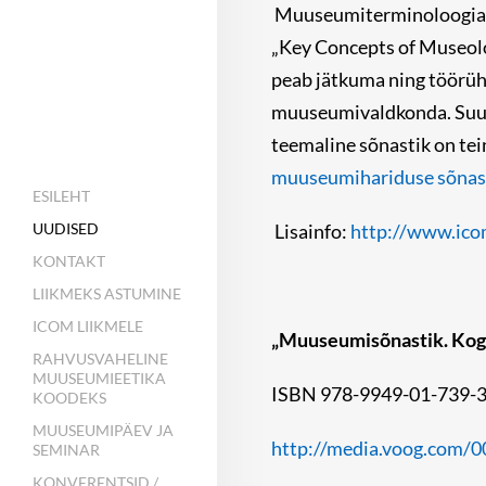
Muuseumiterminoloogia tö
„Key Concepts of Museolo
peab jätkuma ning töörüh
muuseumivaldkonda. Suur
teemaline sõnastik on te
muuseumihariduse sõnas
ESILEHT
Lisainfo:
http://www.ico
UUDISED
KONTAKT
LIIKMEKS ASTUMINE
ICOM LIIKMELE
„Muuseumisõnastik. Kogu
RAHVUSVAHELINE
MUUSEUMIEETIKA
ISBN 978-9949-01-739-3 
KOODEKS
MUUSEUMIPÄEV JA
http://media.voog.com/
SEMINAR
KONVERENTSID /