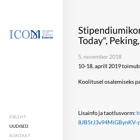
Stipendiumiko
Today", Peking,
5. november 2018
10-18. aprill 2019 toimub
Koolitusel osalemiseks p
Lisainfo ja taotlusvorm:
h
ESILEHT
8JB5tJ3v94MiGBynKV-
UUDISED
KONTAKT