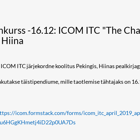
nkurss -16.12: ICOM ITC "The Cha
 Hiina
 ICOM ITC järjekordne koolitus Pekingis, Hiinas pealkirj
akutakse täistipendiume, mille taotlemise tähtajaks on 16
ttps://icom.formstack.com/forms/icom_itc_april_2019
zu6HGgKHmetj4iD22p0UA7Ds