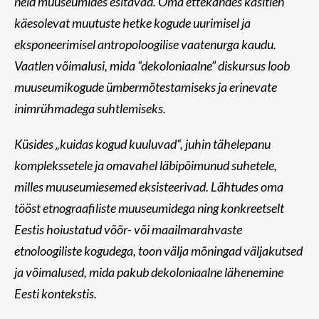
neid muuseumides esitavad. Oma ettekandes käsitlen
käesolevat muutuste hetke kogude uurimisel ja
eksponeerimisel antropoloogilise vaatenurga kaudu.
Vaatlen võimalusi, mida “dekoloniaalne” diskursus loob
muuseumikogude ümbermõtestamiseks ja erinevate
inimrühmadega suhtlemiseks.
Küsides „kuidas kogud kuuluvad“, juhin tähelepanu
komplekssetele ja omavahel läbipõimunud suhetele,
milles muuseumiesemed eksisteerivad. Lähtudes oma
tööst etnograafiliste muuseumidega ning konkreetselt
Eestis hoiustatud võõr- või maailmarahvaste
etnoloogiliste kogudega, toon välja mõningad väljakutsed
ja võimalused, mida pakub dekoloniaalne lähenemine
Eesti kontekstis.