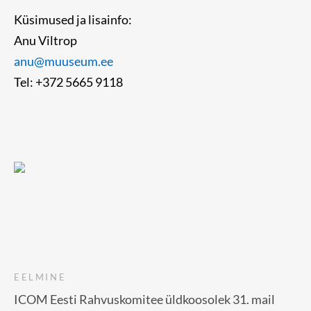
Küsimused ja lisainfo:
Anu Viltrop
anu@muuseum.ee
Tel: +372 5665 9118
EELMINE
ICOM Eesti Rahvuskomitee üldkoosolek 31. mail