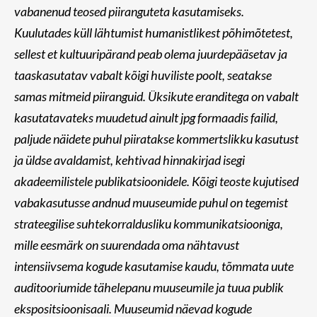
vabanenud teosed piiranguteta kasutamiseks.
Kuulutades küll lähtumist humanistlikest põhimõtetest,
sellest et kultuuripärand peab olema juurdepääsetav ja
taaskasutatav vabalt kõigi huviliste poolt, seatakse
samas mitmeid piiranguid. Üksikute eranditega on vabalt
kasutatavateks muudetud ainult jpg formaadis failid,
paljude näidete puhul piiratakse kommertslikku kasutust
ja üldse avaldamist, kehtivad hinnakirjad isegi
akadeemilistele publikatsioonidele. Kõigi teoste kujutised
vabakasutusse andnud muuseumide puhul on tegemist
strateegilise suhtekorraldusliku kommunikatsiooniga,
mille eesmärk on suurendada oma nähtavust
intensiivsema kogude kasutamise kaudu, tõmmata uute
auditooriumide tähelepanu muuseumile ja tuua publik
ekspositsioonisaali. Muuseumid näevad kogude