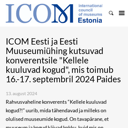
ICOM Eesti ja Eesti
Muuseumiühing kutsuvad
konverentsile "Kellele
kuuluvad kogud", mis toimub
16.-17. septembril 2024 Paides
13. august 2024
Rahvusvaheline konverents “Kellele kuuluvad
kogud?!” uurib, mida tähendavad ja milleks on
olulised muuseumide kogud. On tavapärane, et
muuseum ja kogud käivad kokku, kuid mis on