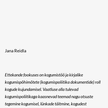
Jana Reidla
Ettekande fookuses on kogumistöö ja kirjalike
kogumispõhimõtete (kogumispoliitika dokumentide) roll
kogude kujundamisel. Vaatluse alla tulevad
kogumispoliitikaga kaasnevad teemad nagu otsuste
tegemine kogumisel, lünkade täitmine, kogudest