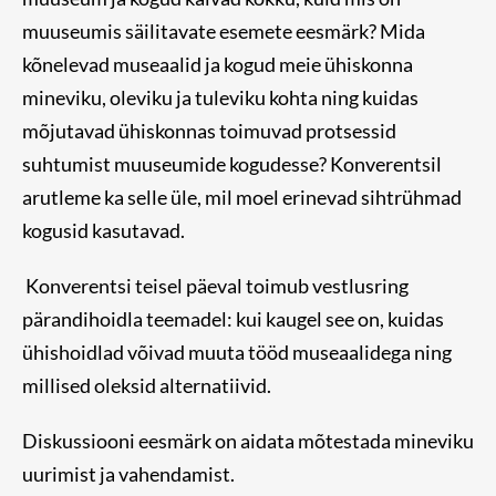
muuseumis säilitavate esemete eesmärk? Mida
kõnelevad museaalid ja kogud meie ühiskonna
mineviku, oleviku ja tuleviku kohta ning kuidas
mõjutavad ühiskonnas toimuvad protsessid
suhtumist muuseumide kogudesse? Konverentsil
arutleme ka selle üle, mil moel erinevad sihtrühmad
kogusid kasutavad.
Konverentsi teisel päeval toimub vestlusring
pärandihoidla teemadel: kui kaugel see on, kuidas
ühishoidlad võivad muuta tööd museaalidega ning
millised oleksid alternatiivid.
Diskussiooni eesmärk on aidata mõtestada mineviku
uurimist ja vahendamist.