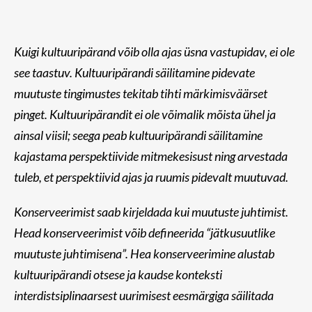
Kuigi kultuuripärand võib olla ajas üsna vastupidav, ei ole
see taastuv. Kultuuripärandi säilitamine pidevate
muutuste tingimustes tekitab tihti märkimisväärset
pinget. Kultuuripärandit ei ole võimalik mõista ühel ja
ainsal viisil; seega peab kultuuripärandi säilitamine
kajastama perspektiivide mitmekesisust ning arvestada
tuleb, et perspektiivid ajas ja ruumis pidevalt muutuvad.
Konserveerimist saab kirjeldada kui muutuste juhtimist.
Head konserveerimist võib defineerida “jätkusuutlike
muutuste juhtimisena”. Hea konserveerimine alustab
kultuuripärandi otsese ja kaudse konteksti
interdistsiplinaarsest uurimisest eesmärgiga säilitada