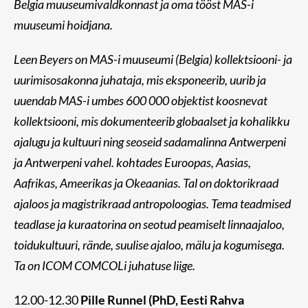
Belgia muuseumivaldkonnast ja oma tööst MAS-i
muuseumi hoidjana.
Leen Beyers on MAS-i muuseumi (Belgia) kollektsiooni- ja
uurimisosakonna juhataja, mis eksponeerib, uurib ja
uuendab MAS-i umbes 600 000 objektist koosnevat
kollektsiooni, mis dokumenteerib globaalset ja kohalikku
ajalugu ja kultuuri ning seoseid sadamalinna Antwerpeni
ja Antwerpeni vahel. kohtades Euroopas, Aasias,
Aafrikas, Ameerikas ja Okeaanias. Tal on doktorikraad
ajaloos ja magistrikraad antropoloogias. Tema teadmised
teadlase ja kuraatorina on seotud peamiselt linnaajaloo,
toidukultuuri, rände, suulise ajaloo, mälu ja kogumisega.
Ta on ICOM COMCOLi juhatuse liige.
12.00-12.30
Pille Runnel (PhD, Eesti Rahva