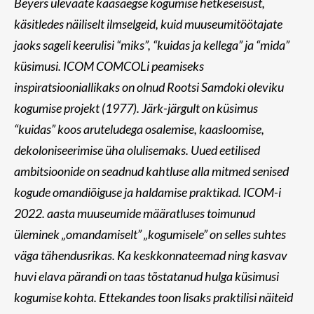
Beyers ülevaate kaasaegse kogumise hetkeseisust,
käsitledes näiliselt ilmselgeid, kuid muuseumitöötajate
jaoks sageli keerulisi “miks”, “kuidas ja kellega” ja “mida”
küsimusi. ICOM COMCOLi peamiseks
inspiratsiooniallikaks on olnud Rootsi Samdoki oleviku
kogumise projekt (1977). Järk-järgult on küsimus
“kuidas” koos aruteludega osalemise, kaasloomise,
dekoloniseerimise üha olulisemaks. Uued eetilised
ambitsioonide on seadnud kahtluse alla mitmed senised
kogude omandiõiguse ja haldamise praktikad. ICOM-i
2022. aasta muuseumide määratluses toimunud
üleminek „omandamiselt” „kogumisele” on selles suhtes
väga tähendusrikas. Ka keskkonnateemad ning kasvav
huvi elava pärandi on taas tõstatanud hulga küsimusi
kogumise kohta. Ettekandes toon lisaks praktilisi näiteid