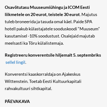
Osavõtutasu Muuseumiühingu ja ICOM Eesti
liikmetele on 20 eurot, teistele 30 eurot
. Majutus
tuleb broneerida ja tasuda omal käel. Paide SPA
hotell pakub külastajatele sooduskoodi “Muuseum”
kasutamisel -10% soodustust. Osalejaid majutab
meelsasti ka Tõru külalistemaja.
Registreeru konverentsile hiljemalt 5. septembriks
sellel lingil
.
Konverentsi kaaskorraldaja on Ajakeskus
Wittenstein. Toetab Eesti Kultuurkapitali
rahvakultuuri sihtkapital.
PÄEVAKAVA