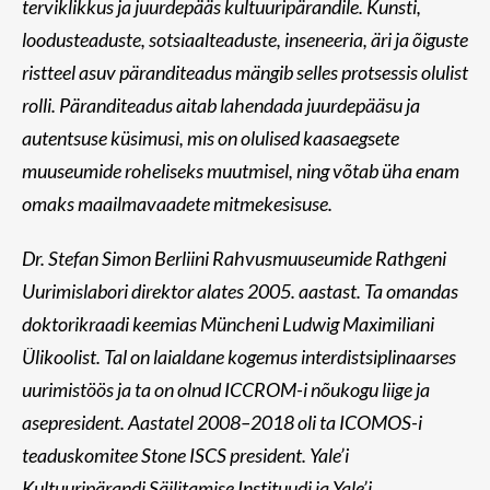
terviklikkus ja juurdepääs kultuuripärandile. Kunsti,
loodusteaduste, sotsiaalteaduste, inseneeria, äri ja õiguste
ristteel asuv päranditeadus mängib selles protsessis olulist
rolli. Päranditeadus aitab lahendada juurdepääsu ja
autentsuse küsimusi, mis on olulised kaasaegsete
muuseumide roheliseks muutmisel, ning võtab üha enam
omaks maailmavaadete mitmekesisuse.
Dr. Stefan Simon Berliini Rahvusmuuseumide Rathgeni
Uurimislabori direktor alates 2005. aastast. Ta omandas
doktorikraadi keemias Müncheni Ludwig Maximiliani
Ülikoolist. Tal on laialdane kogemus interdistsiplinaarses
uurimistöös ja ta on olnud ICCROM-i nõukogu liige ja
asepresident. Aastatel 2008–2018 oli ta ICOMOS-i
teaduskomitee Stone ISCS president. Yale’i
Kultuuripärandi Säilitamise Instituudi ja Yale’i