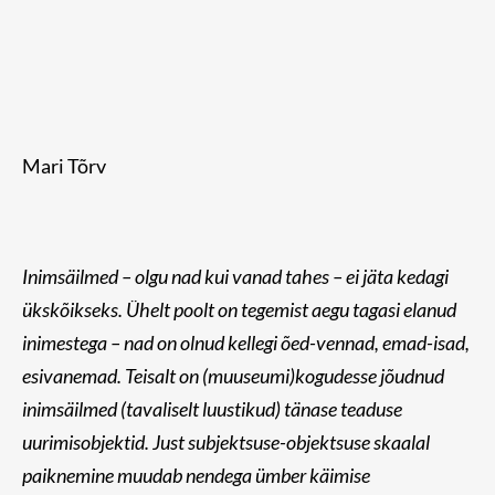
Mari Tõrv
Inimsäilmed – olgu nad kui vanad tahes – ei jäta kedagi
ükskõikseks. Ühelt poolt on tegemist aegu tagasi elanud
inimestega – nad on olnud kellegi õed-vennad, emad-isad,
esivanemad. Teisalt on (muuseumi)kogudesse jõudnud
inimsäilmed (tavaliselt luustikud) tänase teaduse
uurimisobjektid. Just subjektsuse-objektsuse skaalal
paiknemine muudab nendega ümber käimise