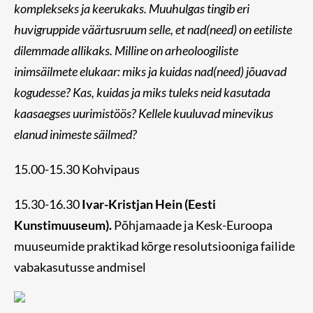
komplekseks ja keerukaks. Muuhulgas tingib eri
huvigruppide väärtusruum selle, et nad(need) on eetiliste
dilemmade allikaks. Milline on arheoloogiliste
inimsäilmete elukaar: miks ja kuidas nad(need) jõuavad
kogudesse? Kas, kuidas ja miks tuleks neid kasutada
kaasaegses uurimistöös? Kellele kuuluvad minevikus
elanud inimeste säilmed?
15.00-15.30 Kohvipaus
15.30-16.30
Ivar-Kristjan Hein (Eesti
Kunstimuuseum).
Põhjamaade ja Kesk-Euroopa
muuseumide praktikad kõrge resolutsiooniga failide
vabakasutusse andmisel