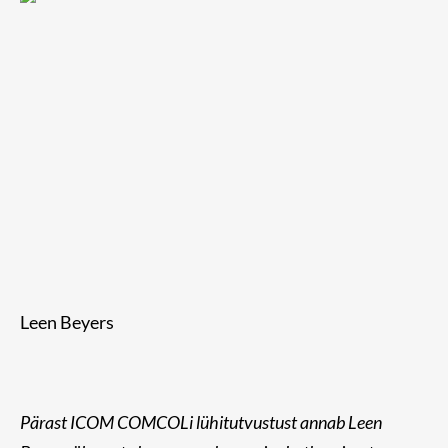
Leen Beyers
Pärast ICOM COMCOLi lühitutvustust annab Leen