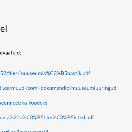
el
levaateid:
552/files/muuseumis%C3%B5nastik.pdf
ti.ee/muud-icomi-dokumendid/muuseumiuuringud
seumieetika-koodeks
oloogia%20p%C3%B5him%C3%B5isted.pdf