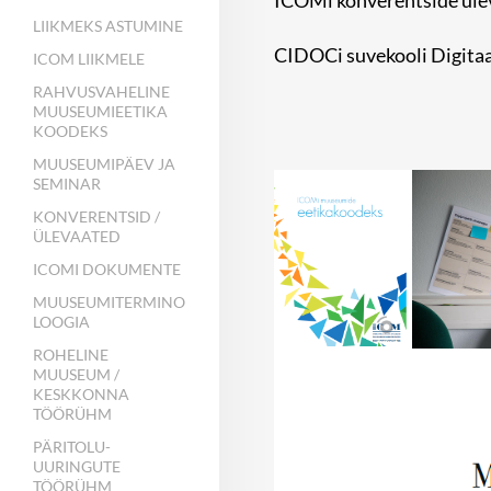
ICOMi konverentside ülev
LIIKMEKS ASTUMINE
CIDOCi suvekooli Digitaa
ICOM LIIKMELE
RAHVUSVAHELINE
MUUSEUMIEETIKA
KOODEKS
MUUSEUMIPÄEV JA
SEMINAR
KONVERENTSID /
ÜLEVAATED
ICOMI DOKUMENTE
MUUSEUMITERMINO
LOOGIA
ROHELINE
MUUSEUM /
KESKKONNA
TÖÖRÜHM
PÄRITOLU-
UURINGUTE
TÖÖRÜHM