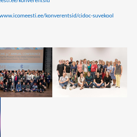
esti.ee/konverentsid
/www.icomeesti.ee/konverentsid/cidoc-suvekool