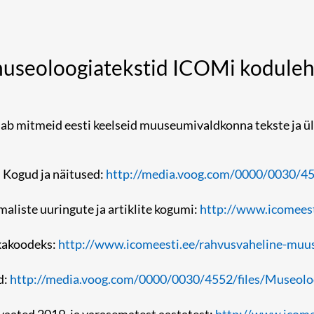
museoloogiatekstid ICOMi koduleh
iab mitmeid eesti keelseid muuseumivaldkonna tekste ja ü
Kogud ja näitused:
http://media.voog.com/0000/0030/4
liste uuringute ja artiklite kogumi:
http://www.icomees
kakoodeks:
http://www.icomeesti.ee/rahvusvaheline-muu
d:
http://media.voog.com/0000/0030/4552/files/Muse