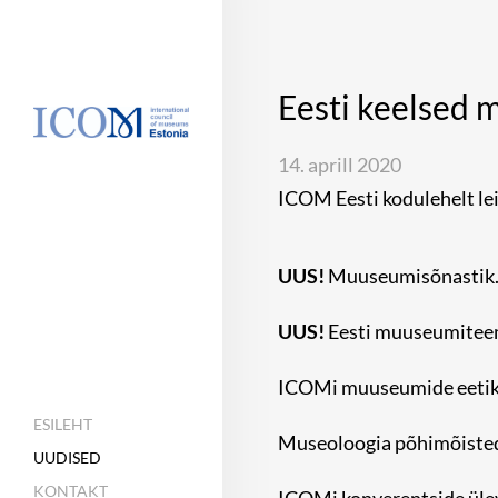
Eesti keelsed 
14. aprill 2020
ICOM Eesti kodulehelt le
UUS!
Muuseumisõnastik. 
UUS!
Eesti muuseumiteema
ICOMi muuseumide eeti
ESILEHT
Museoloogia põhimõiste
UUDISED
KONTAKT