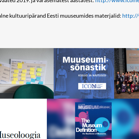
aated 2019. ja varasematest aastatest:
http://www.icome
lne kultuuripärand Eesti muuseumides materjalid:
http:/