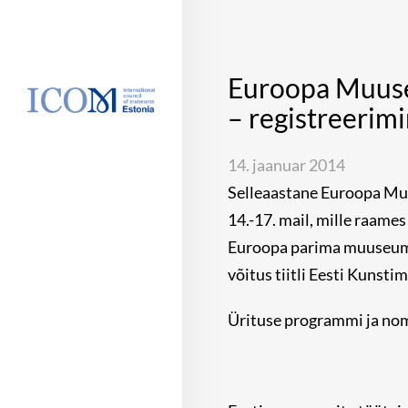
Euroopa Muuse
– registreerim
14. jaanuar 2014
Selleaastane Euroopa Mu
14.-17. mail, mille raam
Euroopa parima muuseumi t
võitus tiitli Eesti Kun
Ürituse programmi ja nom