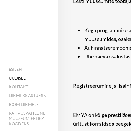
Eesti muuseumite töötaja
Kogu programmi osalu
muuseumides, osalem
Auhinnatseremoonia 
Ühe päeva osalustasu
ESILEHT
UUDISED
Registreerumine ja lisain
KONTAKT
LIIKMEKS ASTUMINE
ICOM LIIKMELE
RAHVUSVAHELINE
EMYA on kõige prestiižs
MUUSEUMIEETIKA
üritust korraldada peege
KOODEKS