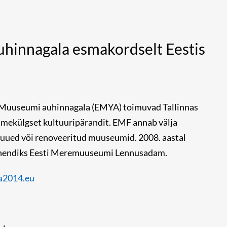
hinnagala esmakordselt Eestis
 Muuseumi auhinnagala (EMYA) toimuvad Tallinnas
tmekülgset kultuuripärandit. EMF annab välja
a uued või renoveeritud muuseumid. 2008. aastal
minendiks Eesti Meremuuseumi Lennusadam.
2014.eu