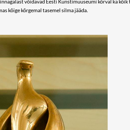
innagalast võidavad Eesti Kunstimuuseumi kõrval ka kõik t
mas kõige kõrgemal tasemel silma jääda.