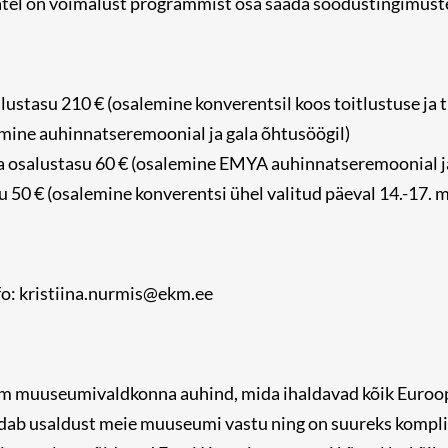
tel on võimalust programmist osa saada soodustingimuste
stasu 210 € (osalemine konverentsil koos toitlustuse ja 
ine auhinnatseremoonial ja gala õhtusöögil)
osalustasu 60 € (osalemine EMYA auhinnatseremoonial ja
 50 € (osalemine konverentsi ühel valitud päeval 14.-17. ma
fo: kristiina.nurmis@ekm.ee
em muuseumivaldkonna auhind, mida ihaldavad kõik Euro
ldab usaldust meie muuseumi vastu ning on suureks kompl