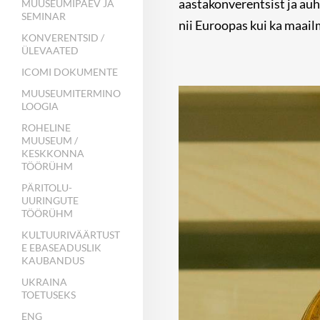
aastakonverentsist ja auh
MUUSEUMIPÄEV JA
SEMINAR
nii Euroopas kui ka maail
KONVERENTSID /
ÜLEVAATED
ICOMI DOKUMENTE
MUUSEUMITERMINO
LOOGIA
ROHELINE
MUUSEUM /
KESKKONNA
TÖÖRÜHM
PÄRITOLU-
UURINGUTE
TÖÖRÜHM
KULTUURIVÄÄRTUST
E EBASEADUSLIK
KAUBANDUS
UKRAINA
TOETUSEKS
ENG