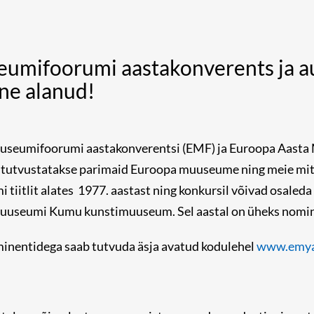
umifoorumi aastakonverents ja au
ine alanud!
useumifoorumi aastakonverentsi (EMF) ja Euroopa Aasta
es tutvustatakse parimaid Euroopa muuseume ning meie mi
iitlit alates 1977. aastast ning konkursil võivad osaled
stimuuseumi Kumu kunstimuuseum. Sel aastal on üheks no
inentidega saab tutvuda äsja avatud kodulehel
www.emya