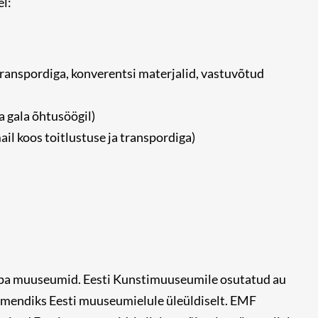
l:
transpordiga, konverentsi materjalid, vastuvõtud
 gala õhtusöögil)
il koos toitlustuse ja transpordiga)
opa muuseumid. Eesti Kunstimuuseumile osutatud au
imendiks Eesti muuseumielule üleüldiselt. EMF