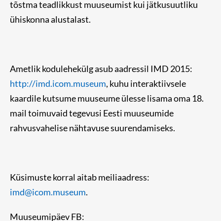
tõstma teadlikkust muuseumist kui jätkusuutliku
ühiskonna alustalast.
Ametlik kodulehekülg asub aadressil IMD 2015:
http://imd.icom.museum
, kuhu interaktiivsele
kaardile kutsume muuseume ülesse lisama oma 18.
mail toimuvaid tegevusi Eesti muuseumide
rahvusvahelise nähtavuse suurendamiseks.
Küsimuste korral aitab meiliaadress:
imd@icom.museum
.
Muuseumipäev FB: