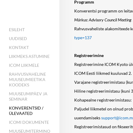
Programm
Konverentsi programm on leitav
Märkus: Advisory Council Meeting 1.
Rahvusvaheliste alakomiteede k
ESILEHT
type=137
UUDISED
KONTAKT
Registreerimine
LIIKMEKS ASTUMINE
Registreerimine ICOM Kyoto üld
ICOM LIIKMELE
ICOM Eesti liikmed kuuluvad 2. 
RAHVUSVAHELINE
MUUSEUMIEETIKA
Varajane registreerimistasu (kun
KOODEKS
Hiline registreerimistasu (kuni 
MUUSEUMIPÄEV JA
SEMINAR
Kohapealne registreerimistasu: 
KONVERENTSID /
Paljudel liikmetel on olnud pr
ÜLEVAATED
uuendamiseks
support@icom.
ICOMI DOKUMENTE
Registreerimistasud on fikseeri
MUUSEUMITERMINO