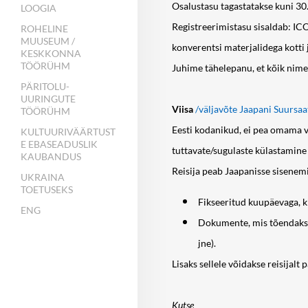
Osalustasu tagastatakse kuni 30.
LOOGIA
Registreerimistasu sisaldab: ICO
ROHELINE
MUUSEUM /
konverentsi materjalidega kotti
KESKKONNA
TÖÖRÜHM
Juhime tähelepanu, et kõik nime
PÄRITOLU-
UURINGUTE
Viisa
/väljavõte Jaapani Suursaa
TÖÖRÜHM
Eesti kodanikud, ei pea omama vii
KULTUURIVÄÄRTUST
E EBASEADUSLIK
tuttavate/sugulaste külastamine
KAUBANDUS
Reisija peab Jaapanisse sisene
UKRAINA
TOETUSEKS
Fikseeritud kuupäevaga, ki
ENG
Dokumente, mis tõendaksid
jne).
Lisaks sellele võidakse reisijalt
Kutse