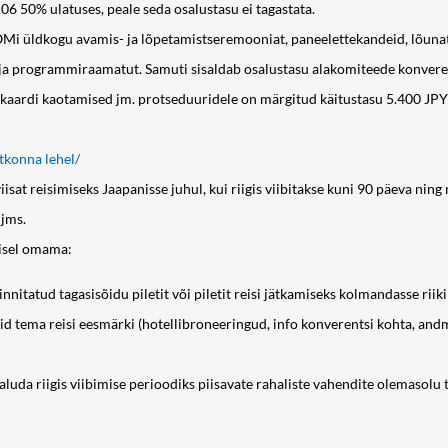
06 50% ulatuses, peale seda osalustasu ei tagastata.
Mi üldkogu avamis- ja lõpetamistseremooniat, paneelettekandeid, lõunat, ü
 ja programmiraamatut. Samuti sisaldab osalustasu alakomiteede konveren
kaardi kaotamised jm. protseduuridele on märgitud käitustasu 5.400 JPY 
tkonna lehel/
sat reisimiseks Jaapanisse juhul, kui riigis viibitakse kuni 90 päeva ning 
 jms.
misel omama:
nnitatud tagasisõidu piletit või piletit reisi jätkamiseks kolmandasse riiki
 tema reisi eesmärki (hotellibroneeringud, info konverentsi kohta, andm
 paluda riigis viibimise perioodiks piisavate rahaliste vahendite olemasolu 