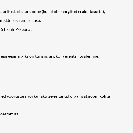
ritusi, ekskursioone (kui ei ole märgitud eraldi tasusid),
tsidel osalemise tasu.
(ehk üle 40 euro).
reisi eesmärgiks on turism, äri, konverentsil osalemine,
ed võõrustaja või küllakutse esitanud organisatsiooni kohta
tõestamist.