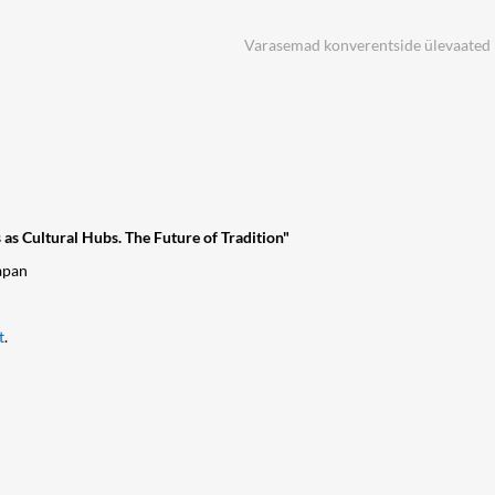
Varasemad konverentside ülevaated
 Cultural Hubs. The Future of Tradition"
apan
t
.