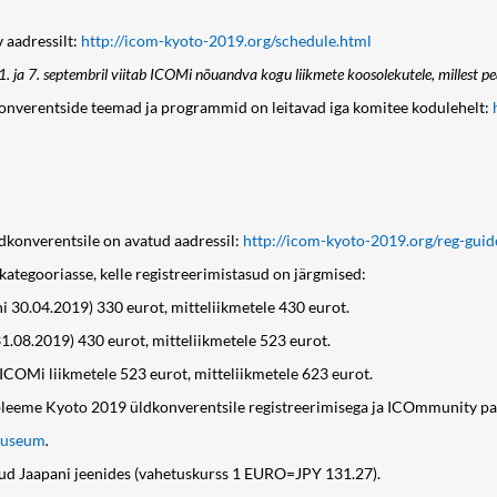
 aadressilt:
http://icom-kyoto-2019.org/schedule.html
 ja 7. septembril viitab ICOMi nõuandva kogu liikmete koosolekutele, millest pe
onverentside teemad ja programmid on leitavad iga komitee kodulehelt:
konverentsile on avatud aadressil:
http://icom-kyoto-2019.org/reg-guid
kategooriasse, kelle registreerimistasud on järgmised:
i 30.04.2019) 330 eurot, mitteliikmetele 430 eurot.
31.08.2019) 430 eurot, mitteliikmetele 523 eurot.
ICOMi liikmetele 523 eurot, mitteliikmetele 623 eurot.
obleeme Kyoto 2019 üldkonverentsile registreerimisega ja ICOmmunity p
museum
.
tud Jaapani jeenides (vahetuskurss 1 EURO=JPY 131.27).