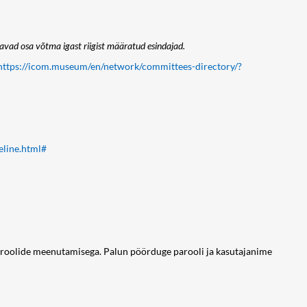
avad osa võtma igast riigist määratud esindajad.
https://icom.museum/en/network/committees-directory/?
eline.html#
aroolide meenutamisega. Palun pöörduge parooli ja kasutajanime